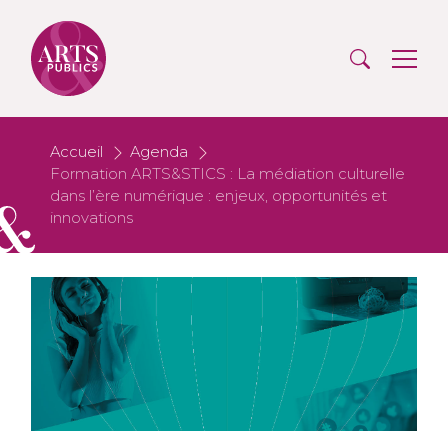
Accueil
Agenda
Formation ARTS&STICS : La médiation culturelle
dans l’ère numérique : enjeux, opportunités et
innovations