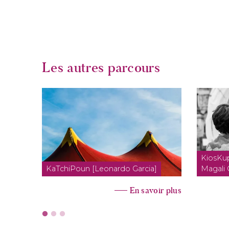
Les autres parcours
KiosKup
KaTchiPoun [Leonardo Garcia]
Magali 
En savoir plus