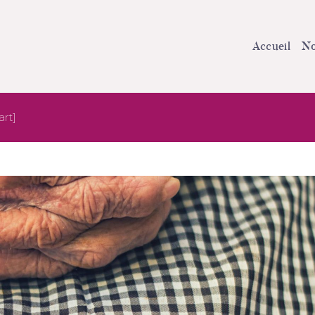
Accueil
No
art]