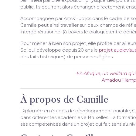
terminera par une exposition physique des portraits 
public. Ils pourront alors échanger directement ens
Accompagnée par Arts&Publics dans le cadre de s
Camille peut ainsi travailler sur deux champs de réfle
intergénérationnel (à travers le dialogue entre géné
Pour mener à bien son projet, elle profite par ailleu
Soi qui développe depuis 20 ans le
projet audiovis
des faits historiques) de personnes âgées.
En Afrique, un vieillard qu
Amadou Hampât
À propos de Camille
Diplômée en études de développement durable, Camil
dans différentes académies à Bruxelles. La formation
ses compétences dans un projet qui fait sens au nive