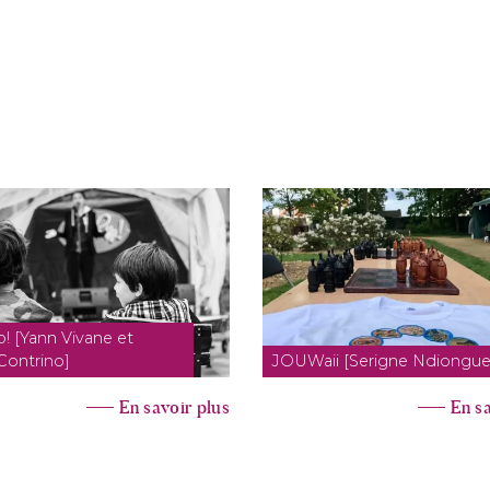
! [Yann Vivane et
Contrino]
JOUWaii [Serigne Ndiongue
En savoir plus
En sa