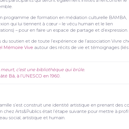
des participants qui seront également invités à rencontrer le
emble.
on programme de formation en médiation culturelle BAMBA,
xion qui lui tiennent à cœur – le vécu humain et le lien
rations) – pour en faire un espace de partage et d’expression.
rs du soutien et de toute l’expérience de l’association Vivre c
uel Mémoire Vive
autour des récits de vie et témoignages (liés
i meurt, c’est une bibliothèque qui brûle.
é Bâ, à l’UNESCO en 1960.
le s’est construit une identité artistique en prenant des c
 chez Arts&Publics était l’étape suivante pour mettre à profi
au social, artistique et humain.