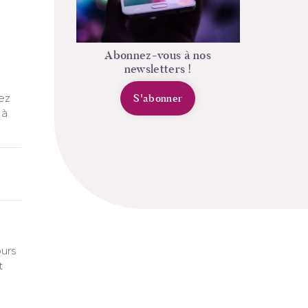
Abonnez-vous à nos
newsletters !
S'abonner
hez
 à
ours
t