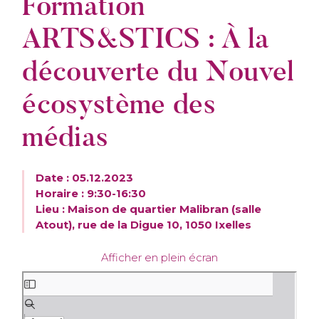
Formation
ARTS&STICS : À la
découverte du Nouvel
écosystème des
médias
Date : 05.12.2023
Horaire : 9:30-16:30
Lieu : Maison de quartier Malibran (salle
Atout), rue de la Digue 10, 1050 Ixelles
Afficher en plein écran
S
k
i