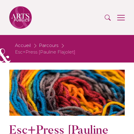
Accueil
Parcours
Esc+Press [Pauline Flajolet]
Esc+Press [Pauline