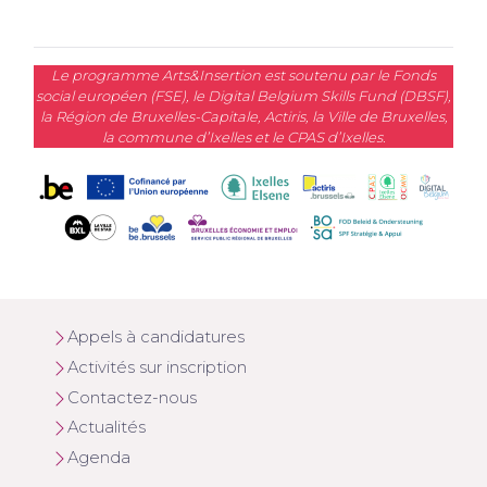
Le programme Arts&Insertion est soutenu par le Fonds
social européen (FSE), le Digital Belgium Skills Fund (DBSF),
la Région de Bruxelles-Capitale, Actiris, la Ville de Bruxelles,
la commune d’Ixelles et le CPAS d’Ixelles.
Appels à candidatures
Activités sur inscription
Contactez-nous
Actualités
Agenda