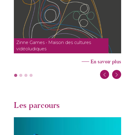
Zinne Games • Maison des cultures
vidéoludiques
En savoir plus
Les parcours