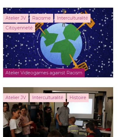
Atelier JV
Racisme
Interculturalité
Citoyenneté
Atelier Videogames against Racism
Atelier JV
Interculturalité
Histoire