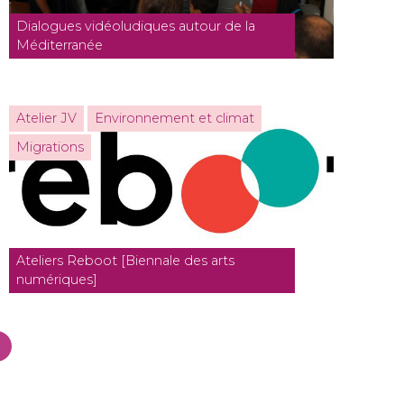
Dialogues vidéoludiques autour de la
Méditerranée
Atelier JV
Environnement et climat
Migrations
Ateliers Reboot [Biennale des arts
numériques]