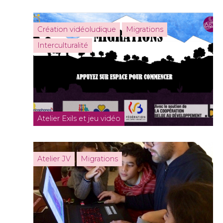
Création vidéoludique
Migrations
Interculturalité
Atelier Exils et jeu vidéo
Atelier JV
Migrations