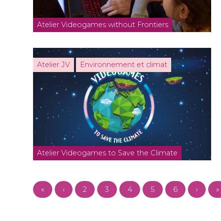
Atelier Videogames without Frontiers
Atelier JV
Environnement et climat
Atelier Videogames to Save the Climate
«
‹
2
3
4
5
6
›
»