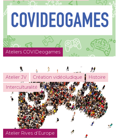
Ateliers COVIDeogames
Atelier JV
Création vidéoludique
Histoire
Interculturalité
Atelier Rives d’Europe