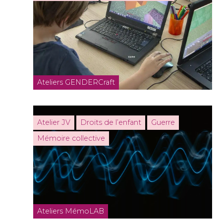
Ateliers GENDERCraft
Atelier JV
Droits de l’enfant
Guerre
Mémoire collective
Ateliers MémoLAB