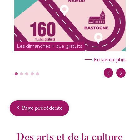
Les dimanches + que gratuits
1
En savoir plus
Page précédente
Des arts et de la culture