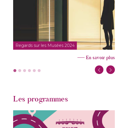
Regards sur les Musées 2024
R
En savoir plus
Les programmes