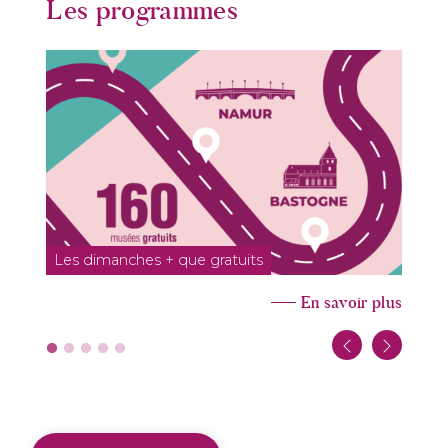
Les programmes
Les dimanches + que gratuits
1
En savoir plus