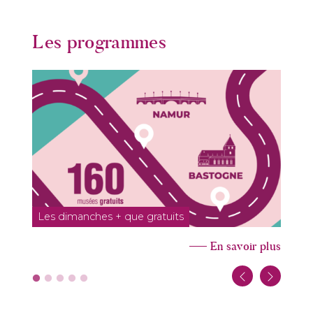
Les programmes
Les dimanches + que gratuits
1
En savoir plus