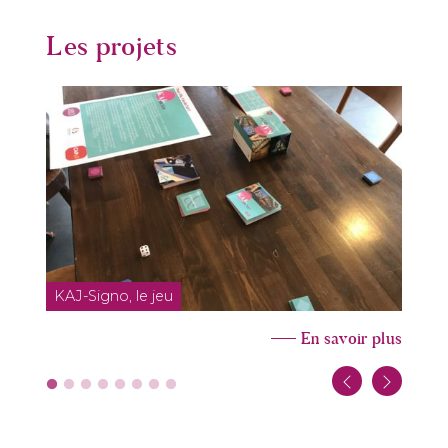
Les projets
KAJ-Signo, le jeu
L
En savoir plus