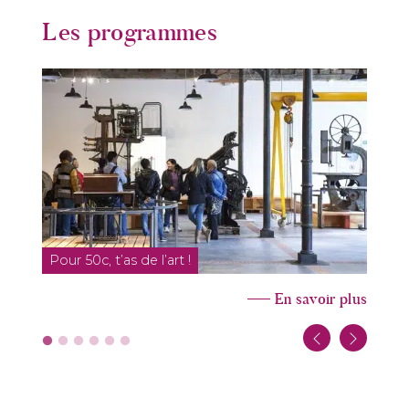
Les programmes
Pour 50c, t’as de l’art !
1
En savoir plus