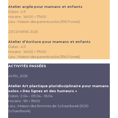
Atelier argile
pour mamans et enfants
Dates : 4.11
Horaire : 14h30 > 17h00
Lieu : Maison des parents solos (1190 Forest)
DECEMBRE 2026
Atelier d’écriture pour mamans et enfants
Dates : 4.11
Horaire : 14h30 > 17h00
Lieu : Maison des parents solos (1190 Forest)
ACTIVITÉS PASSÉES
AVRIL 2026
Atelier Art plastique pluridisciplinaire pour mamans
solos « Des lignes et des humeurs »
Dates : 2.04 – 09.04 – 16.04
Horaire : 9h > 11h00
Lieu : Maison des femmes de Schaerbeek (1030
Schaerbeek)