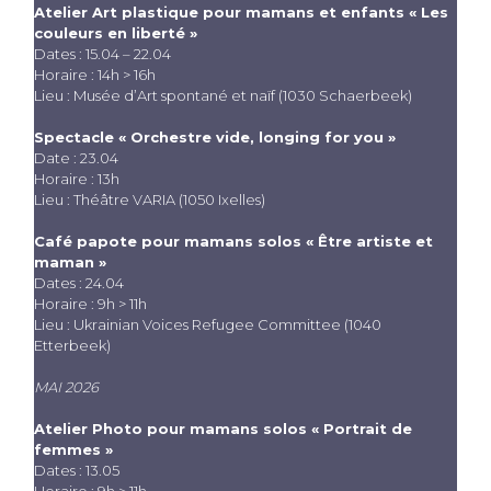
Atelier Art plastique pour mamans et enfants « Les
couleurs en liberté »
Dates : 15.04 – 22.04
Horaire : 14h > 16h
Lieu : Musée d’Art spontané et naïf (1030 Schaerbeek)
Spectacle « Orchestre vide, longing for you »
Date : 23.04
Horaire : 13h
Lieu : Théâtre VARIA (1050 Ixelles)
Café papote pour mamans solos « Être artiste et
maman »
Dates : 24.04
Horaire : 9h > 11h
Lieu : Ukrainian Voices Refugee Committee (1040
Etterbeek)
MAI 2026
Atelier Photo pour mamans solos « Portrait de
femmes »
Dates : 13.05