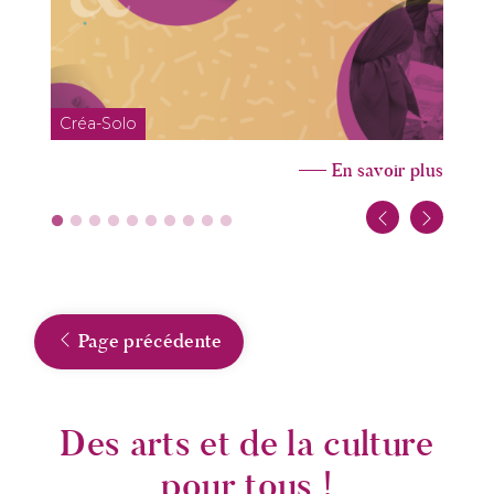
Créa-Solo
A
En savoir plus
Page précédente
Des arts et de la culture
pour tous !