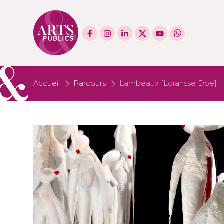
Accueil
Parcours
Lambeaux [Loransse Doe]