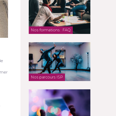
Nos formations : FAQ
de
imer
Nos parcours ISP
.