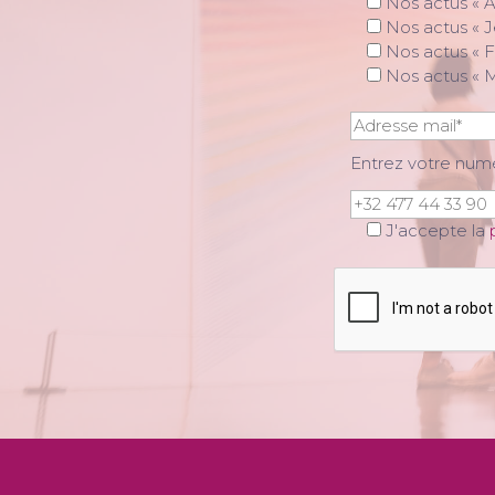
Nos actus « A
Nos actus « J
Nos actus « F
Nos actus « 
Entrez votre nu
J'accepte la