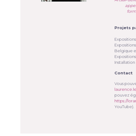
appel
form
Projets 
Expositions
Expositions
Belgique e
Expositions
Installati
Contact
Vous pouve
laurence.l
pouvez égal
https://lo
YouTube).