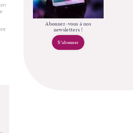
oin
e
Abonnez-vous à nos
newsletters !
ent
S'abonner
s