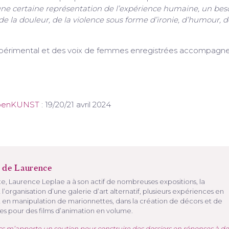
 une certaine représentation de l’expérience humaine, un bes
 de la douleur, de la violence sous forme d’ironie, d’humour, d
xpérimental et des voix de femmes enregistrées accompagn
TopenKUNST
: 19/20/21 avril 2024
 de Laurence
e, Laurence Leplae a à son actif de nombreuses expositions, la
 l’organisation d’une galerie d’art alternatif, plusieurs expériences en
t en manipulation de marionnettes, dans la création de décors et de
s pour des films d’animation en volume.
cs m’apporte un soutien pour construire des dossiers en réponses à de