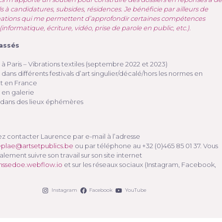
s à candidatures, subsides, résidences. Je bénéficie par ailleurs de
ations qui me permettent d’approfondir certaines compétences
(informatique, écriture, vidéo, prise de parole en public, etc.).
passés
 à Paris – Vibrations textiles (septembre 2022 et 2023)
 dans différents festivals d’art singulier/décalé/hors les normes en
t en France
 en galerie
on dans des lieux éphémères
z contacter Laurence par e-mail à l’adresse
eplae@artsetpublics.be
ou par téléphone au +32 (0)465 85 01 37. Vous
ement suivre son travail sur son site internet
ranssedoe.webflow.io
et sur les réseaux sociaux (Instagram, Facebook,
Instagram
Facebook
YouTube