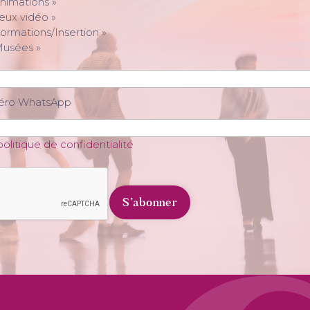
nimations »
eux vidéo »
ormations/Insertion »
Musées »
méro WhatsApp
politique de confidentialité