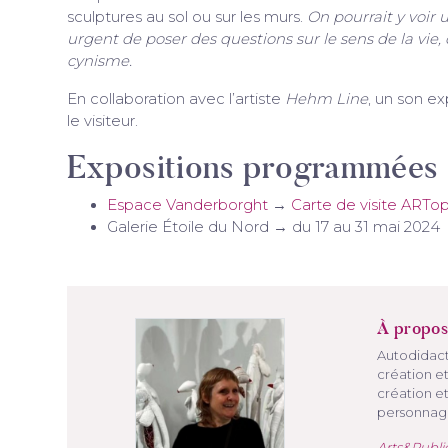
sculptures au sol ou sur les murs.
On pourrait y voir
urgent de poser des questions sur le sens de la vie,
cynisme.
En collaboration avec l’artiste
Hehm Line
, un son e
le visiteur.
Expositions programmées
Espace Vanderborght
→
Carte de visite AR
Galerie Étoile du Nord → du 17 au 31 mai 2024
À propos
Autodidact
création et
création e
personnage
Arts&Publi