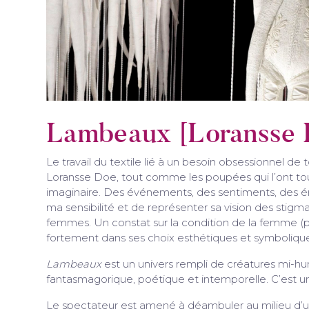
Lambeaux [Loransse 
Le travail du textile lié à un besoin obsessionnel de
Loransse Doe, tout comme les poupées qui l’ont touj
imaginaire. Des événements, des sentiments, des ém
ma sensibilité et de représenter sa vision des stigm
femmes. Un constat sur la condition de la femme (pa
fortement dans ses choix esthétiques et symbolique
Lambeaux
est un univers rempli de créatures mi-hu
fantasmagorique, poétique et intemporelle. C’est un
Le spectateur est amené à déambuler au milieu d’