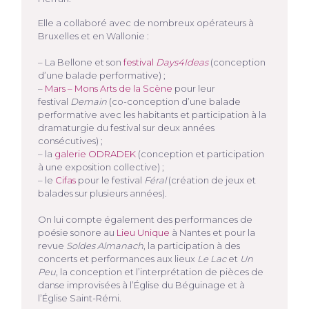
Elle a collaboré avec de nombreux opérateurs à
Bruxelles et en Wallonie :
– La Bellone et son
festival
Days4Ideas
(conception
d’une balade performative) ;
–
Mars – Mons Arts de la Scène
pour leur
festival
Demain
(co-conception d’une balade
performative avec les habitants et participation à la
dramaturgie du festival sur deux années
consécutives) ;
– la
galerie ODRADEK
(conception et participation
à une exposition collective) ;
– le
Cifas
pour le festival
Féral
(création de jeux et
balades sur plusieurs années).
On lui compte également des performances de
poésie sonore au
Lieu Unique
à Nantes et pour la
revue
Soldes Almanach
, la participation à des
concerts et performances aux lieux
Le Lac
et
Un
Peu
, la conception et l’interprétation de pièces de
danse improvisées à l’Église du Béguinage et à
l’Église Saint-Rémi.