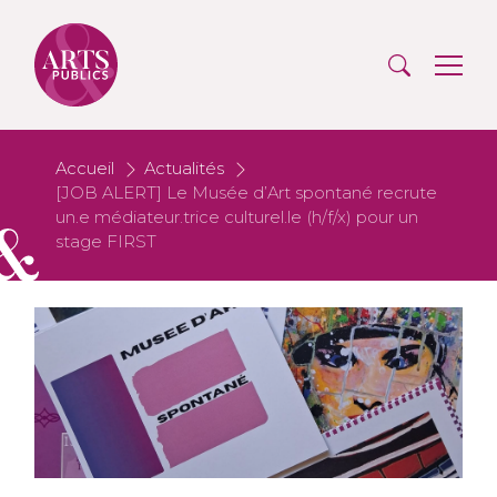
Accueil
Actualités
[JOB ALERT] Le Musée d’Art spontané recrute
un.e médiateur.trice culturel.le (h/f/x) pour un
stage FIRST