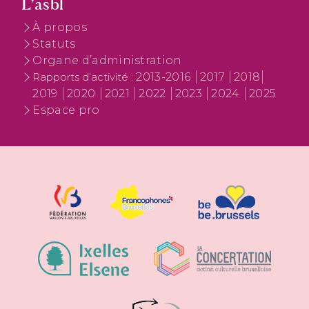
L’asbl
À propos
Statuts
Organe d’administration
2013-2016
2017
2018
Rapports d’activité :
2019
2020
2021
2022
2023
2024
2025
Espace pro