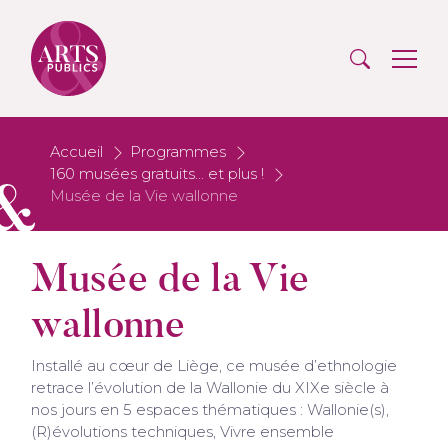
Accueil
Programmes
160 musées gratuits... et plus !
Musée de la Vie wallonne
Musée de la Vie
wallonne
Installé au cœur de Liège, ce musée d’ethnologie
retrace l’évolution de la Wallonie du XIXe siècle à
nos jours en 5 espaces thématiques : Wallonie(s),
(R)évolutions techniques, Vivre ensemble