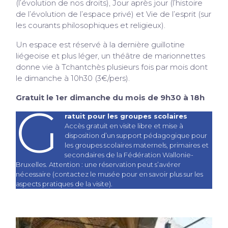
(l’évolution de nos droits), Jour après jour (l’histoire
de l’évolution de l’espace privé) et Vie de l’esprit (sur
les courants philosophiques et religieux).
Un espace est réservé à la dernière guillotine
liégeoise et plus léger, un théâtre de marionnettes
donne vie à Tchantchès plusieurs fois par mois dont
le dimanche à 10h30 (3€/pers).
Gratuit le 1er dimanche du mois de 9h30 à 18h
G
ratuit pour les groupes scolaires
Accès gratuit en visite libre et mise à
disposition d’un support pédagogique pour
les groupes scolaires maternels, primaires et
secondaires de la Fédération Wallonie-
Bruxelles. Attention : une réservation peut s’avérer
nécessaire (contactez le musée pour en savoir plus sur les
aspects pratiques de la visite).