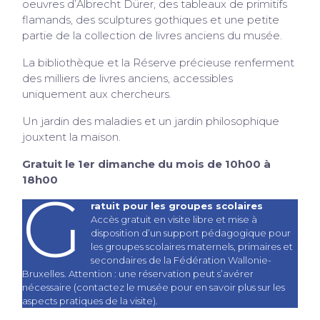
oeuvres d’Albrecht Dürer, des tableaux de primitifs
flamands, des sculptures gothiques et une petite
partie de la collection de livres anciens du musée.
La bibliothèque et la Réserve précieuse renferment
des milliers de livres anciens, accessibles
uniquement aux chercheurs.
Un jardin des maladies et un jardin philosophique
jouxtent la maison.
Gratuit le 1er dimanche du mois de 10h00 à
18h00
G
ratuit pour les groupes scolaires
Accès gratuit en visite libre et mise à
disposition d’un support pédagogique pour
les groupes scolaires maternels, primaires et
secondaires de la Fédération Wallonie-
Bruxelles. Attention : une réservation peut s’avérer
nécessaire (contactez le musée pour en savoir plus sur les
aspects pratiques de la visite).