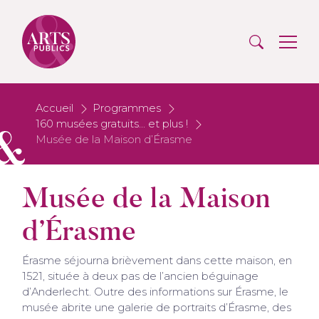
Accueil
Programmes
160 musées gratuits... et plus !
Musée de la Maison d’Érasme
Musée de la Maison
d’Érasme
Érasme séjourna brièvement dans cette maison, en
1521, située à deux pas de l’ancien béguinage
d’Anderlecht. Outre des informations sur Érasme, le
musée abrite une galerie de portraits d’Érasme, des