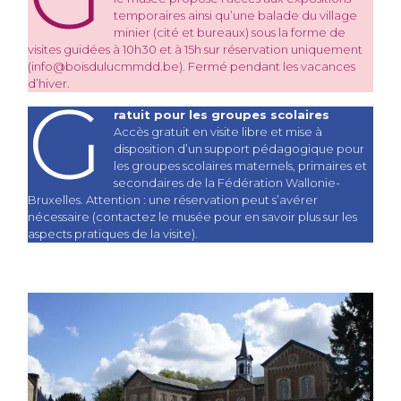
temporaires ainsi qu’une balade du village
minier (cité et bureaux) sous la forme de
visites guidées à 10h30 et à 15h sur réservation uniquement
(info@boisdulucmmdd.be). Fermé pendant les vacances
d’hiver.
G
ratuit pour les groupes scolaires
Accès gratuit en visite libre et mise à
disposition d’un support pédagogique pour
les groupes scolaires maternels, primaires et
secondaires de la Fédération Wallonie-
Bruxelles. Attention : une réservation peut s’avérer
nécessaire (contactez le musée pour en savoir plus sur les
aspects pratiques de la visite).