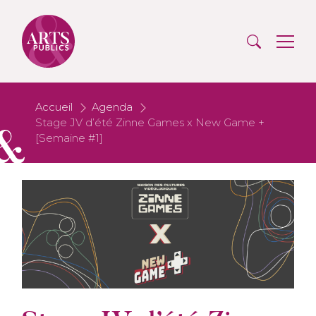
Accueil
Agenda
Stage JV d’été Zinne Games x New Game +
[Semaine #1]