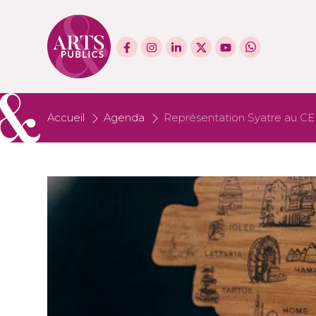
Accueil
Agenda
Représentation Syatre au CER