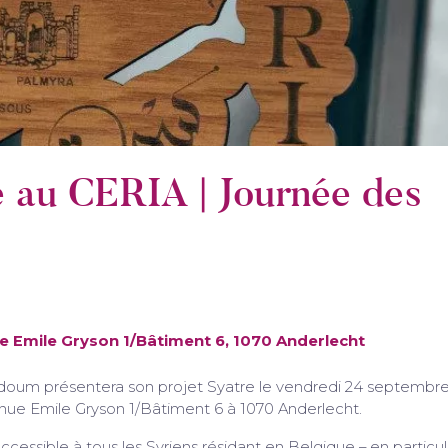
e au CERIA | Journée des
ue Emile Gryson 1/Bâtiment 6, 1070 Anderlecht
 Adoum présentera son projet Syatre le vendredi 24 septembre
enue Emile Gryson 1/Bâtiment 6 à 1070 Anderlecht.
ccessible à tous les Syriens résidant en Belgique – en particul