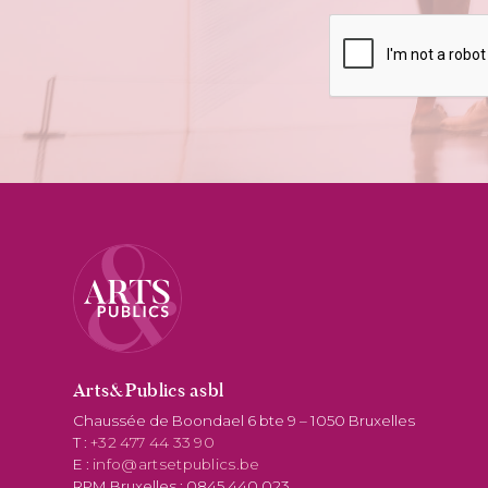
Arts&Publics asbl
Chaussée de Boondael 6 bte 9 – 1050 Bruxelles
T :
+32 477 44 33 90
E :
info@artsetpublics.be
RPM Bruxelles : 0845.440.023