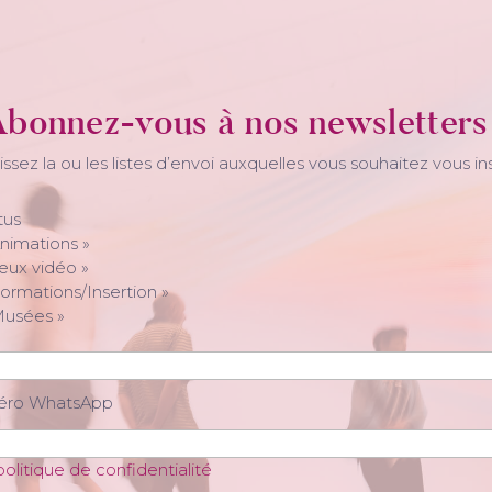
bonnez-vous à nos newsletters
issez la ou les listes d’envoi auxquelles vous souhaitez vous ins
tus
nimations »
eux vidéo »
ormations/Insertion »
Musées »
méro WhatsApp
politique de confidentialité