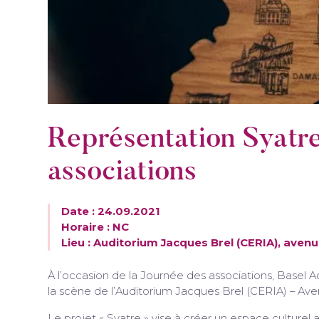
Représentation Syatr
associations
Date : 24.09.2021
Horaire : NC
Lieu : Auditorium Jacques Brel (CERIA), aven
À l’occasion de la Journée des associations, Basel
la scène de l’Auditorium Jacques Brel (CERIA) – Av
Le projet « Syatre » vise à créer un espace culturel a